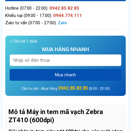
Hotline (07:00 - 22:00):
0942.85.82.85
Khiếu nại (09:00 - 17:00):
0944.774.111
Zalo tư vấn (07:00 - 27:00):
Zalo
⚡ Chỉ với 1 click
MUA HÀNG NHANH
Mua nhanh
0942.85.82.85
Cần tư vấn - Mua hàng
(8:00 - 20:00)
Mô tả Máy in tem mã vạch Zebra
ZT410 (600dpi)