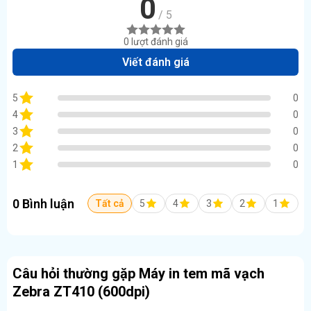
0
/ 5
0 lượt đánh giá
Viết đánh giá
5
0
4
0
3
0
2
0
1
0
0 Bình luận
Tất cả
5
4
3
2
1
Câu hỏi thường gặp Máy in tem mã vạch
Zebra ZT410 (600dpi)