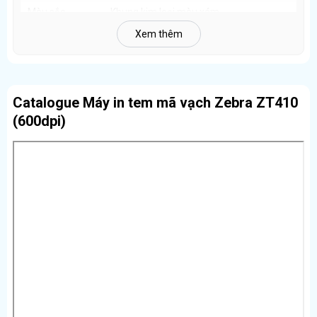
Chiều dài tối đa 450m
Màu sắc
Khung kim loại màu xám ​
Khổ rộng ribbon: 25–114 mm
Xem thêm
Bảo hành
12 tháng ​
Giúp:
Giảm số lần thay mực
Xuất xứ
USA (Zebra Technologies) ​
In tem bền màu, chống trầy xước
Phù hợp môi trường khắc nghiệt
Catalogue Máy in tem mã vạch Zebra ZT410
(600dpi)
Kết nối đầy đủ – Sẵn sàng cho hệ thống doanh
nghiệp
Cổng tiêu chuẩn:
USB 2.0
RS-232 Serial
Ethernet
Tùy chọn mở rộng:
Wi-Fi
Bluetooth
Parallel