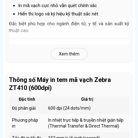
In mã vạch cực nhỏ vẫn quét chính xác
Hiển thị logo và ký hiệu kỹ thuật sắc nét
Đặc biệt phù hợp cho ngành điện tử, y tế và sản xuất kỹ
thuật cao.
Tốc độ 6 inch/giây – Cân bằng giữa độ nét và hiệu
suất
Xem thêm
Tốc độ in tối đa
152 mm/s (6 ips)
giúp:
Đảm bảo chất lượng bản in 600dpi
Thông số Máy in tem mã vạch Zebra
Vẫn đáp ứng nhu cầu in sản lượng vừa và lớn
ZT410 (600dpi)
Ổn định khi in liên tục trong môi trường công nghiệp
Đặc tính
Giá trị
Nền tảng Link-OS – Quản lý và tích hợp thông minh
Độ phân giải
600 dpi (24 dots/mm)
Máy vận hành trên nền tảng
Link-OS
, mang lại:
Phương pháp
In nhiệt trực tiếp & truyền nhiệt gián tiếp
Quản lý máy in từ xa
in
(Thermal Transfer & Direct Thermal) ​
Dễ dàng tích hợp với hệ thống ERP/WMS