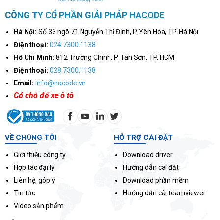
CÔNG TY CỔ PHẦN GIẢI PHÁP HACODE
Hà Nội:
Số 33 ngõ 71 Nguyễn Thị Định, P. Yên Hòa, TP. Hà Nội
Điện thoại:
024.7300.1138
Hồ Chí Minh:
812 Trường Chinh, P. Tân Sơn, TP. HCM
Điện thoại:
028.7300.1138
Email:
info@hacode.vn
Có chỗ để xe ô tô
VỀ CHÚNG TÔI
HỖ TRỢ CÀI ĐẶT
Giới thiệu công ty
Download driver
Hợp tác đại lý
Hướng dẫn cài đặt
Liên hệ, góp ý
Download phần mềm
Tin tức
Hướng dẫn cài teamviewer
Video sản phẩm