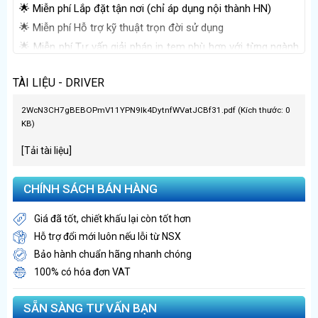
🌟 Miễn phí Lắp đặt tận nơi (chỉ áp dụng nội thành HN)
🌟 Miễn phí Hỗ trợ kỹ thuật trọn đời sử dụng
🌟 Miễn phí Tư vấn giải pháp in tem phù hợp với từng ngành
nghề
TÀI LIỆU - DRIVER
2WcN3CH7gBEBOPmV11YPN9Ik4DytnfWVatJCBf31.pdf (Kích thước: 0
KB)
[Tải tài liệu]
CHÍNH SÁCH BÁN HÀNG
Giá đã tốt, chiết khấu lại còn tốt hơn
Hỗ trợ đổi mới luôn nếu lỗi từ NSX
Bảo hành chuẩn hãng nhanh chóng
100% có hóa đơn VAT
SẴN SÀNG TƯ VẤN BẠN