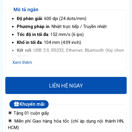
Mô tả ngắn
Độ phân giải
: 600 dpi (24 dots/mm)
Phương pháp in
: Nhiệt trực tiếp / Truyền nhiệt
Tốc độ in tối đa
: 152 mm/s (6 ips)
Khổ in tối đa
: 104 mm (4.09 inch)
Kết nối
: USB 2.0, RS232, Ethernet, Bluetooth (tùy chọn
Wi-Fi)
Xem thêm
Kích thước
: 278 × 338 × 475 mm (R × C × D), trọng
lượng ~16 kg​
LIÊN HỆ NGAY
Khuyến mãi
🌟 Tặng 01 cuộn giấy
🌟 Miễn phí Giao hàng hỏa tốc (chỉ áp dụng nội thành HN,
HCM)