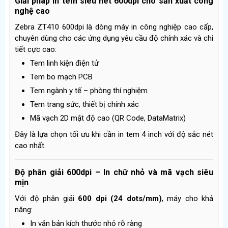
Giải pháp in tem siêu nét 600dpi cho sản xuất công
nghệ cao
Zebra ZT410 600dpi là dòng máy in công nghiệp cao cấp,
chuyên dùng cho các ứng dụng yêu cầu độ chính xác và chi
tiết cực cao:
Tem linh kiện điện tử
Tem bo mạch PCB
Tem ngành y tế – phòng thí nghiệm
Tem trang sức, thiết bị chính xác
Mã vạch 2D mật độ cao (QR Code, DataMatrix)
Đây là lựa chọn tối ưu khi cần in tem 4 inch với độ sắc nét
cao nhất.
Độ phân giải 600dpi – In chữ nhỏ và mã vạch siêu
mịn
Với độ phân giải
600 dpi (24 dots/mm)
, máy cho khả
năng:
In văn bản kích thước nhỏ rõ ràng