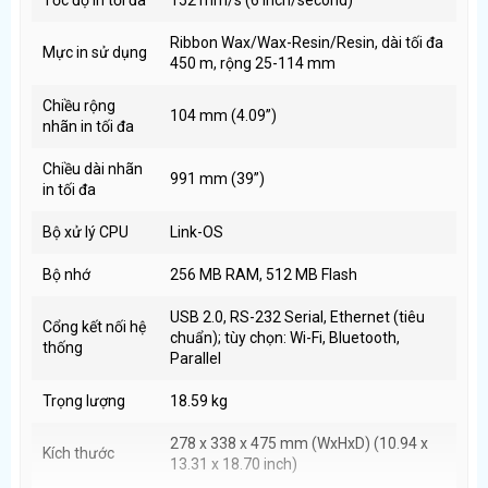
Tốc độ in tối đa
Cập nhật firmware và cấu hình linh hoạt
152 mm/s (6 inch/second)
Giúp doanh nghiệp kiểm soát hệ thống in tem hiệu quả hơn.
Ribbon Wax/Wax-Resin/Resin, dài tối đa
Mực in sử dụng
450 m, rộng 25-114 mm ​
Bộ nhớ lớn – Xử lý tem phức tạp mượt mà
Chiều rộng
104 mm (4.09”)
nhãn in tối đa
256 MB RAM
512 MB Flash
Chiều dài nhãn
991 mm (39”) ​
in tối đa
Cho phép:
Lưu nhiều định dạng tem
Bộ xử lý CPU
Link-OS ​
In file thiết kế phức tạp
Bộ nhớ
256 MB RAM, 512 MB Flash
Giảm lỗi khi in liên tục
USB 2.0, RS-232 Serial, Ethernet (tiêu
Cổng kết nối hệ
Hỗ trợ ribbon 450m – Tối ưu vận hành dài hạn
chuẩn); tùy chọn: Wi-Fi, Bluetooth,
thống
Parallel ​
Máy sử dụng ribbon:
Wax
Trọng lượng
18.59 kg ​
Wax-Resin
278 x 338 x 475 mm (WxHxD) (10.94 x
Kích thước
Resin
13.31 x 18.70 inch) ​