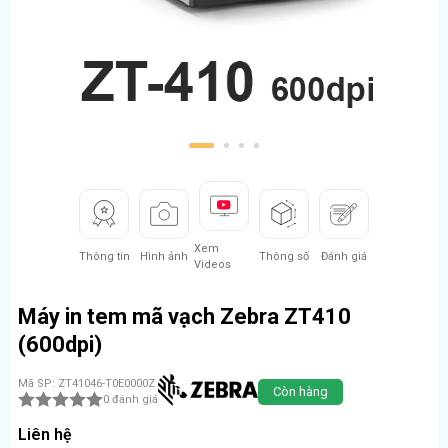
1
2
3
4
Xem
Thông tin
Hình ảnh
Thông số
Đánh giá
Videos
Máy in tem mã vạch Zebra ZT410
(600dpi)
Mã SP: ZT41046-T0E0000Z
Còn hàng
0 đánh giá
Liên hệ