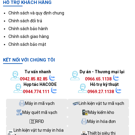
HỖ TRỢ KHÁCH HÀNG
Chính sách và quy định chung
Chính sách đổi trả
Chính sách bảo hành
Chính sách giao hàng
Chính sách bảo mật
KẾT NỐI VỚI CHÚNG TÔI
Tư vấn nhanh
Dự án - Thương mại lại
0942.85.82.85
0966.65.1138
Hợp tác HACODE
Hỗ trợ kỹ thuật
0944.774.111
0969.27.1138
Máy in mã vạch
Linh kiện vật tư mã vạch
Máy quét mã vạch
Máy kiểm kho
RFID
Máy in hóa đơn
Linh kiện vật tư máy in hóa
Thiết bị siêu thị