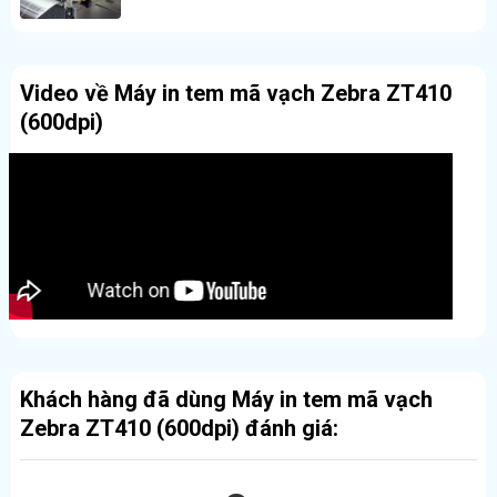
Nếu bạn cần một máy in
4 inch – độ phân giải 600dpi –
nền tảng quản lý hiện đại
, ZT410 600dpi là giải pháp
chuyên nghiệp và bền bỉ.
Video về Máy in tem mã vạch Zebra ZT410
(600dpi)
Khách hàng đã dùng Máy in tem mã vạch
Zebra ZT410 (600dpi) đánh giá: