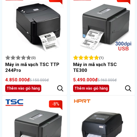
(0)
(1)
Máy in mã vạch TSC TTP
Máy in mã vạch TSC
244Pro
TE300
4.850.000đ
5.490.000đ
5.150.000đ
5.960.000đ
Thêm vào giỏ hàng
Thêm vào giỏ hàng
-8%