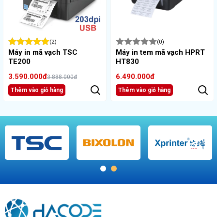
(2)
(0)
Máy in mã vạch TSC
Máy in tem mã vạch HPRT
TE200
HT830
3.590.000đ
6.490.000đ
3.888.000đ
Thêm vào giỏ hàng
Thêm vào giỏ hàng
1
2