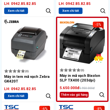
LH: 0942.85.82.85
LH: 0942.85.82.85
Xem chi tiết
Xem chi tiết
-5%
(0)
(0)
Máy in mã vạch Bixolon
Máy in tem mã vạch Zebra
SLP TX400 (203dpi)
GK420T
5.650.000đ
5.950.000đ
LH: 0942.85.82.85
Thêm vào giỏ hàng
Xem chi tiết
-6%
-8%