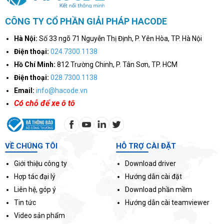
CÔNG TY CỔ PHẦN GIẢI PHÁP HACODE
Hà Nội:
Số 33 ngõ 71 Nguyễn Thị Định, P. Yên Hòa, TP. Hà Nội
Điện thoại:
024.7300.1138
Hồ Chí Minh:
812 Trường Chinh, P. Tân Sơn, TP. HCM
Điện thoại:
028.7300.1138
Email:
info@hacode.vn
Có chỗ để xe ô tô
VỀ CHÚNG TÔI
HỖ TRỢ CÀI ĐẶT
Giới thiệu công ty
Download driver
Hợp tác đại lý
Hướng dẫn cài đặt
Liên hệ, góp ý
Download phần mềm
Tin tức
Hướng dẫn cài teamviewer
Video sản phẩm