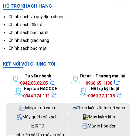
HỖ TRỢ KHÁCH HÀNG
Chính sách và quy định chung
Chính sách đổi trả
Chính sách bảo hành
Chính sách giao hàng
Chính sách bảo mật
KẾT NỐI VỚI CHÚNG TÔI
Tư vấn nhanh
Dự án - Thương mại lại
0942.85.82.85
0966.65.1138
Hợp tác HACODE
Hỗ trợ kỹ thuật
0944.774.111
0969.27.1138
Máy in mã vạch
Linh kiện vật tư mã vạch
Máy quét mã vạch
Máy kiểm kho
RFID
Máy in hóa đơn
Linh kiện vật tư máy in hóa