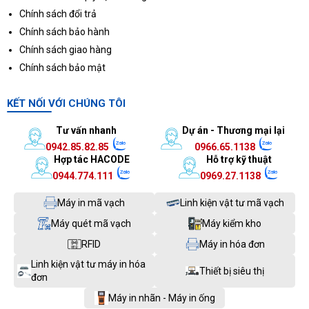
Chính sách đổi trả
Chính sách bảo hành
Chính sách giao hàng
Chính sách bảo mật
KẾT NỐI VỚI CHÚNG TÔI
Tư vấn nhanh
Dự án - Thương mại lại
0942.85.82.85
0966.65.1138
Hợp tác HACODE
Hỗ trợ kỹ thuật
0944.774.111
0969.27.1138
Máy in mã vạch
Linh kiện vật tư mã vạch
Máy quét mã vạch
Máy kiểm kho
RFID
Máy in hóa đơn
Linh kiện vật tư máy in hóa
Thiết bị siêu thị
đơn
Máy in nhãn - Máy in ống