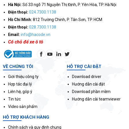
Hà Nội:
Số 33 ngõ 71 Nguyễn Thị Định, P. Yên Hòa, TP. Hà Nội
Điện thoại:
024.7300.1138
Hồ Chí Minh:
812 Trường Chinh, P. Tân Sơn, TP. HCM
Điện thoại:
028.7300.1138
Email:
info@hacode.vn
Có chỗ để xe ô tô
VỀ CHÚNG TÔI
HỖ TRỢ CÀI ĐẶT
Giới thiệu công ty
Download driver
Hợp tác đại lý
Hướng dẫn cài đặt
Liên hệ, góp ý
Download phần mềm
Tin tức
Hướng dẫn cài teamviewer
Video sản phẩm
HỖ TRỢ KHÁCH HÀNG
Chính sách và quy định chung