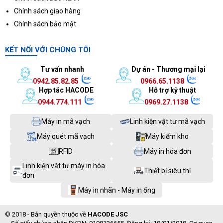
Chính sách giao hàng
Chính sách bảo mật
KẾT NỐI VỚI CHÚNG TÔI
Tư vấn nhanh
Dự án - Thương mại lại
0942.85.82.85
0966.65.1138
Hợp tác HACODE
Hỗ trợ kỹ thuật
0944.774.111
0969.27.1138
Máy in mã vạch
Linh kiện vật tư mã vạch
Máy quét mã vạch
Máy kiểm kho
RFID
Máy in hóa đơn
Linh kiện vật tư máy in hóa
Thiết bị siêu thị
đơn
Máy in nhãn - Máy in ống
© 2018 - Bản quyền thuộc về
HACODE JSC