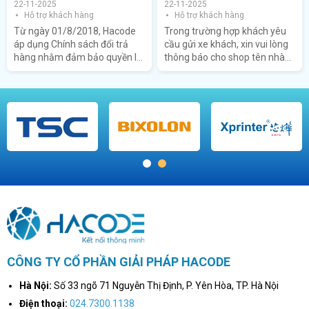
22-11-2025
22-11-2025
Hỗ trợ khách hàng
Hỗ trợ khách hàng
Từ ngày 01/8/2018, Hacode
Trong trường hợp khách yêu
áp dụng Chính sách đổi trả
cầu gửi xe khách, xin vui lòng
hàng nhằm đảm bảo quyền lợi
thông báo cho shop tên nhà
tối đa cho khách hàng khi mua
xe và SĐT liên lạc để đội ngũ
sắm hàng hóa và dịch vụ
chuẩn bị hàng chủ động. Cước
chính hãng tại Công ty Cổ
gửi hàng đầu khách hàng
phần giải pháp HACODE, cụ
thanh toán, HACODE sẽ hỗ trợ
thể như sau:
chuyển hàng ra đúng tên nhà
xe thuận tiện cho việc nhận
hàng của khách hàng.
1
2
CÔNG TY CỔ PHẦN GIẢI PHÁP HACODE
Hà Nội:
Số 33 ngõ 71 Nguyễn Thị Định, P. Yên Hòa, TP. Hà Nội
Điện thoại:
024.7300.1138