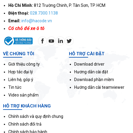
Hồ Chí Minh:
812 Trường Chinh, P. Tân Sơn, TP. HCM
Điện thoại:
028.7300.1138
Email:
info@hacode.vn
Có chỗ để xe ô tô
VỀ CHÚNG TÔI
HỖ TRỢ CÀI ĐẶT
Giới thiệu công ty
Download driver
Hợp tác đại lý
Hướng dẫn cài đặt
Liên hệ, góp ý
Download phần mềm
Tin tức
Hướng dẫn cài teamviewer
Video sản phẩm
HỖ TRỢ KHÁCH HÀNG
Chính sách và quy định chung
Chính sách đổi trả
Chính sách bảo hành