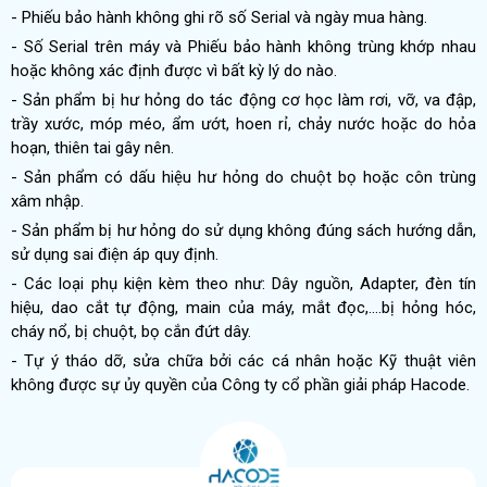
- Phiếu bảo hành không ghi rõ số Serial và ngày mua hàng.
- Số Serial trên máy và Phiếu bảo hành không trùng khớp nhau
hoặc không xác định được vì bất kỳ lý do nào.
- Sản phẩm bị hư hỏng do tác động cơ học làm rơi, vỡ, va đập,
trầy xước, móp méo, ẩm ướt, hoen rỉ, chảy nước hoặc do hỏa
hoạn, thiên tai gây nên.
- Sản phẩm có dấu hiệu hư hỏng do chuột bọ hoặc côn trùng
xâm nhập.
- Sản phẩm bị hư hỏng do sử dụng không đúng sách hướng dẫn,
sử dụng sai điện áp quy định.
- Các loại phụ kiện kèm theo như: Dây nguồn, Adapter, đèn tín
hiệu, dao cắt tự động, main của máy, mắt đọc,….bị hỏng hóc,
cháy nổ, bị chuột, bọ cắn đứt dây.
- Tự ý tháo dỡ, sửa chữa bởi các cá nhân hoặc Kỹ thuật viên
không được sự ủy quyền của Công ty cổ phần giải pháp Hacode.