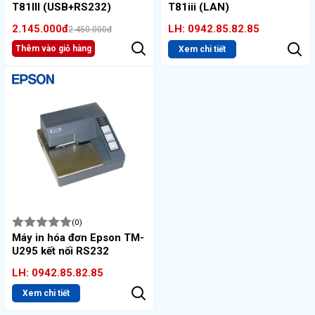
T81III (USB+RS232)
T81iii (LAN)
2.145.000đ
LH: 0942.85.82.85
2.450.000đ
Thêm vào giỏ hàng
Xem chi tiết
(0)
Máy in hóa đơn Epson TM-
U295 kết nối RS232
LH: 0942.85.82.85
Xem chi tiết