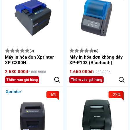
(0)
(0)
Máy in hóa đơn Xprinter
Máy in hóa đơn không dây
XP C300H
XP-P103 (Bluetooth)
(USB+LAN+RS232)
2.530.000đ
1.650.000đ
2.860.000đ
1.980.000đ
Thêm vào giỏ hàng
Thêm vào giỏ hàng
-6%
-22%