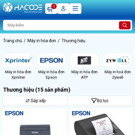
0
Trang chủ
Máy in hóa đơn
Thương hiệu
Máy in hóa đơn
Máy in hóa đơn
Máy in hóa đơn
Máy in hoá đơn
Xprinter
Epson
ATP
Zywell
Thương hiệu
(15 sản phẩm)
Sắp xếp
Bộ lọc