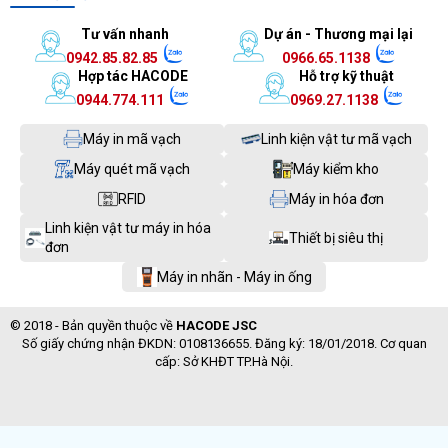
Tư vấn nhanh
Dự án - Thương mại lại
0942.85.82.85
0966.65.1138
Hợp tác HACODE
Hỗ trợ kỹ thuật
0944.774.111
0969.27.1138
Máy in mã vạch
Linh kiện vật tư mã vạch
Máy quét mã vạch
Máy kiểm kho
RFID
Máy in hóa đơn
Linh kiện vật tư máy in hóa
Thiết bị siêu thị
đơn
Máy in nhãn - Máy in ống
© 2018 - Bản quyền thuộc về
HACODE JSC
Số giấy chứng nhận ĐKDN: 0108136655. Đăng ký: 18/01/2018. Cơ quan
cấp: Sở KHĐT TP.Hà Nội.