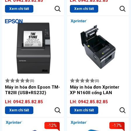
LH: 0942.85.82.85
LH: 0942.85.82.85
Xem chi tiết
Xem chi tiết
(0)
(0)
Máy in hóa đơn Epson TM-
Máy in hóa đơn Xprinter
T82III (USB+RS232)
XP N160II cổng LAN
LH: 0942.85.82.85
LH: 0942.85.82.85
Xem chi tiết
Xem chi tiết
-12%
-17%