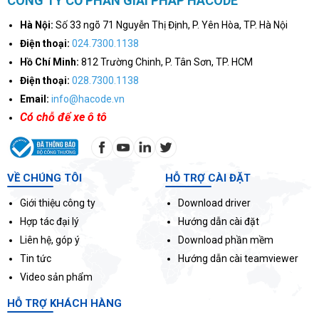
CÔNG TY CỔ PHẦN GIẢI PHÁP HACODE
Hà Nội:
Số 33 ngõ 71 Nguyễn Thị Định, P. Yên Hòa, TP. Hà Nội
Điện thoại:
024.7300.1138
Hồ Chí Minh:
812 Trường Chinh, P. Tân Sơn, TP. HCM
Điện thoại:
028.7300.1138
Email:
info@hacode.vn
Có chỗ để xe ô tô
VỀ CHÚNG TÔI
HỖ TRỢ CÀI ĐẶT
Giới thiệu công ty
Download driver
Hợp tác đại lý
Hướng dẫn cài đặt
Liên hệ, góp ý
Download phần mềm
Tin tức
Hướng dẫn cài teamviewer
Video sản phẩm
HỖ TRỢ KHÁCH HÀNG