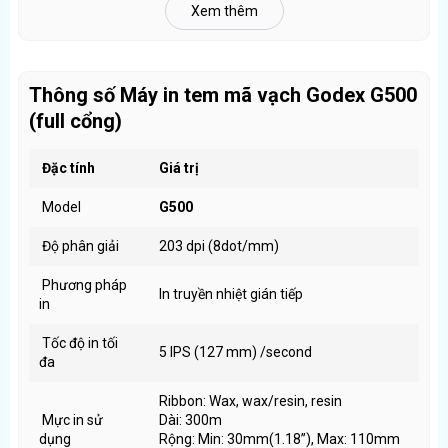
Xem thêm
G500 phù hợp với nhiều mô hình sử dụng khác nhau
Tốc độ in nhanh
Thông số Máy in tem mã vạch Godex G500
(full cổng)
Máy in mã vạch Godex G500 có tốc độ in 5inch/s
(127mm/s) giúp cho việc in ấn tem nhãn nhanh chóng,
giảm thiểu tối đa thời gian chờ đợi
Đặc tính
Giá trị
Model
G500
Độ phân giải
203 dpi (8dot/mm)
Phương pháp
In truyền nhiệt gián tiếp
in
Tốc độ in tối
5 IPS (127 mm) /second
đa
Ribbon: Wax, wax/resin, resin
Mực in sử
Dài: 300m
dụng
Rộng: Min: 30mm(1.18”), Max: 110mm