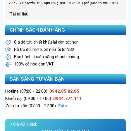
vi8n29xXI7sozfs1z85DqnLLtQgQrkOFNikrJIMQ.pdf (Kích thước: 0 KB)
[Tải tài liệu]
CHÍNH SÁCH BÁN HÀNG
Giá đã tốt, chiết khấu lại còn tốt hơn
Hỗ trợ đổi mới luôn nếu lỗi từ NSX
Bảo hành chuẩn hãng nhanh chóng
100% có hóa đơn VAT
SẴN SÀNG TƯ VẤN BẠN
Hotline (07:00 - 22:00):
0942.85.82.85
Khiếu nại (09:00 - 17:00):
0944.774.111
Zalo tư vấn (07:00 - 27:00):
Zalo
⚡ Chỉ với 1 click