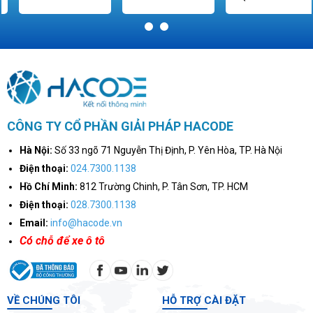
1
2
CÔNG TY CỔ PHẦN GIẢI PHÁP HACODE
Hà Nội:
Số 33 ngõ 71 Nguyễn Thị Định, P. Yên Hòa, TP. Hà Nội
Điện thoại:
024.7300.1138
Hồ Chí Minh:
812 Trường Chinh, P. Tân Sơn, TP. HCM
Điện thoại:
028.7300.1138
Email:
info@hacode.vn
Có chỗ để xe ô tô
VỀ CHÚNG TÔI
HỖ TRỢ CÀI ĐẶT