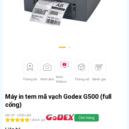
1
2
Xem
Thông tin
Hình ảnh
Thông số
Đánh giá
Videos
Máy in tem mã vạch Godex G500 (full
cổng)
Mã SP: G500-LAN
Còn hàng
1 đánh giá