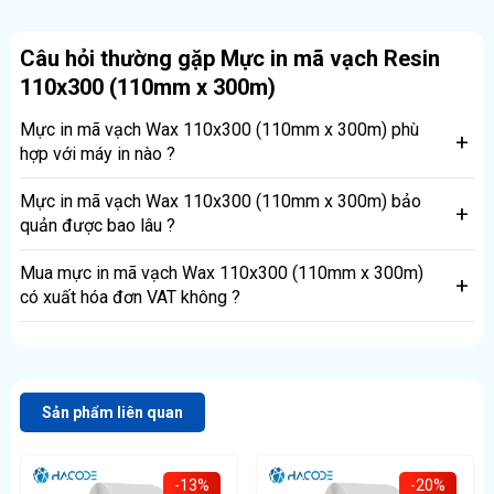
Câu hỏi thường gặp Mực in mã vạch Resin
110x300 (110mm x 300m)
Mực in mã vạch Wax 110x300 (110mm x 300m) phù
hợp với máy in nào ?
Các model của các hãng Zebra, TSC, GoDEX như Zebra
Mực in mã vạch Wax 110x300 (110mm x 300m) bảo
ZD230-ZD220-ZD421, TSC TE200 - 244Pro, Godex G500,
quản được bao lâu ?
EZ1100... đều phù hợp dùng mực này
Trong điều kiện bảo quản bình thường thì Mực in mã vạch
Mua mực in mã vạch Wax 110x300 (110mm x 300m)
Wax 110x300 (110mm x 300m) có thể lưu trữ được ít nhất
có xuất hóa đơn VAT không ?
2 năm. Còn sau khi in thì bề mặt nội dung chữ có thể bảo
quản được ít nhất 1 năm
Mua hàng tại HACODE đều xuất vat dù đơn hàng chỉ 1
cuộn
Sản phẩm liên quan
-13%
-20%