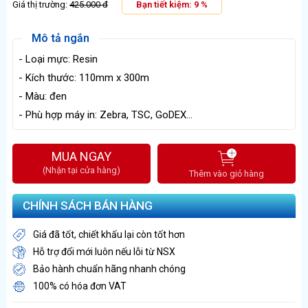
Giá thị trường:
425.000 đ
Bạn tiết kiệm:
9
%
Mô tả ngắn
- Loại mực: Resin
- Kích thước: 110mm x 300m
- Màu: đen
- Phù hợp máy in: Zebra, TSC, GoDEX...
MUA NGAY
(Nhận tại cửa hàng)
Thêm vào giỏ hàng
CHÍNH SÁCH BÁN HÀNG
Giá đã tốt, chiết khấu lại còn tốt hơn
Hỗ trợ đổi mới luôn nếu lỗi từ NSX
Bảo hành chuẩn hãng nhanh chóng
100% có hóa đơn VAT