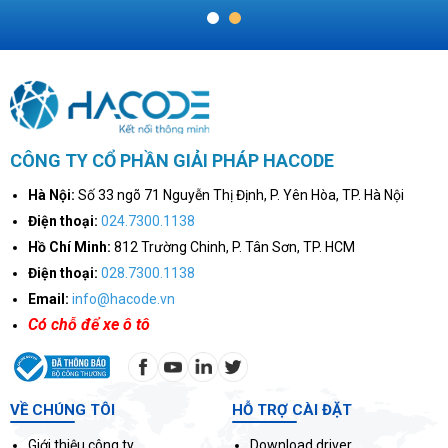
1
2
CÔNG TY CỔ PHẦN GIẢI PHÁP HACODE
Hà Nội:
Số 33 ngõ 71 Nguyễn Thị Định, P. Yên Hòa, TP. Hà Nội
Điện thoại:
024.7300.1138
Hồ Chí Minh:
812 Trường Chinh, P. Tân Sơn, TP. HCM
Điện thoại:
028.7300.1138
Email:
info@hacode.vn
Có chỗ để xe ô tô
VỀ CHÚNG TÔI
HỖ TRỢ CÀI ĐẶT
Giới thiệu công ty
Download driver