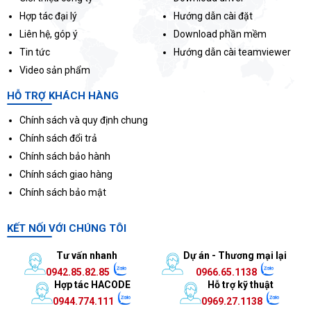
Hợp tác đại lý
Hướng dẫn cài đặt
Liên hệ, góp ý
Download phần mềm
Tin tức
Hướng dẫn cài teamviewer
Video sản phẩm
HỖ TRỢ KHÁCH HÀNG
Chính sách và quy định chung
Chính sách đổi trả
Chính sách bảo hành
Chính sách giao hàng
Chính sách bảo mật
KẾT NỐI VỚI CHÚNG TÔI
Tư vấn nhanh
Dự án - Thương mại lại
0942.85.82.85
0966.65.1138
Hợp tác HACODE
Hỗ trợ kỹ thuật
0944.774.111
0969.27.1138