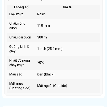
Thông số
Giá trị
Loại mực
Resin
Chiều rộng
110 mm ​
cuộn
Chiều dài cuộn
300 m ​
Đường kính lõi
1 inch (25.4 mm) ​
giấy
Nhiệt độ nóng
70°C ​
chảy mực
Màu sắc
Đen (Black) ​
Mặt mực
Mặt ngoài (Outside) ​
(Coating side)