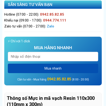
SẴN SÀNG TƯ VẤN BẠN
Hotline (07:00 - 22:00):
0942.85.82.85
Khiếu nại (09:00 - 17:00):
0944.774.111
Zalo tư vấn (07:00 - 27:00):
Zalo
⚡ Chỉ với 1 click
MUA HÀNG NHANH
Mua nhanh
0942.85.82.85
Cần tư vấn - Mua hàng
(8:00 - 20:00)
Thông số Mực in mã vạch Resin 110x300
(110mm x 300m)