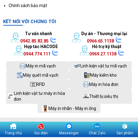
Chính sách bảo mật
KẾT NỐI VỚI CHÚNG TÔI
Tư vấn nhanh
Dự án - Thương mại lại
0942.85.82.85
0966.65.1138
Hợp tác HACODE
Hỗ trợ kỹ thuật
0944.774.111
0969.27.1138
Máy in mã vạch
Linh kiện vật tư mã vạch
Máy quét mã vạch
Máy kiểm kho
RFID
Máy in hóa đơn
Linh kiện vật tư máy in hóa
Thiết bị siêu thị
đơn
Máy in nhãn - Máy in ống
© 2018 - Bản quyền thuộc về
HACODE JSC
Số giấy chứng nhận ĐKDN: 0108136655. Đăng ký: 18/01/2018. Cơ quan
Trang chủ
Gọi điện
Messenger
Chat Zalo
Sản phẩm
cấp: Sở KHĐT TP.Hà Nội.