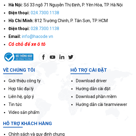
Hà Nội:
Số 33 ngõ 71 Nguyễn Thị Định, P. Yên Hòa, TP. Hà Nội
Điện thoại:
024.7300.1138
Hồ Chí Minh:
812 Trường Chinh, P. Tân Sơn, TP. HCM
Điện thoại:
028.7300.1138
Email:
info@hacode.vn
Có chỗ để xe ô tô
VỀ CHÚNG TÔI
HỖ TRỢ CÀI ĐẶT
Giới thiệu công ty
Download driver
Hợp tác đại lý
Hướng dẫn cài đặt
Liên hệ, góp ý
Download phần mềm
Tin tức
Hướng dẫn cài teamviewer
Video sản phẩm
HỖ TRỢ KHÁCH HÀNG
Chính sách và quy định chung