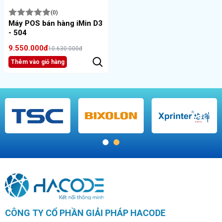
(0)
Máy POS bán hàng iMin D3
- 504
9.550.000đ
10.630.000đ
Thêm vào giỏ hàng
1
2
CÔNG TY CỔ PHẦN GIẢI PHÁP HACODE