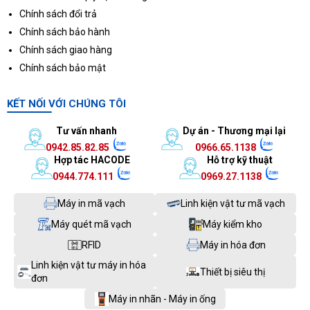
Chính sách đổi trả
Chính sách bảo hành
Chính sách giao hàng
Chính sách bảo mật
KẾT NỐI VỚI CHÚNG TÔI
Tư vấn nhanh
Dự án - Thương mại lại
0942.85.82.85
0966.65.1138
Hợp tác HACODE
Hỗ trợ kỹ thuật
0944.774.111
0969.27.1138
Máy in mã vạch
Linh kiện vật tư mã vạch
Máy quét mã vạch
Máy kiểm kho
RFID
Máy in hóa đơn
Linh kiện vật tư máy in hóa
Thiết bị siêu thị
đơn
Máy in nhãn - Máy in ống