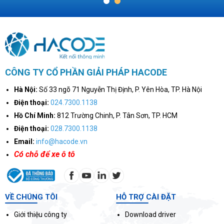
1
2
CÔNG TY CỔ PHẦN GIẢI PHÁP HACODE
Hà Nội:
Số 33 ngõ 71 Nguyễn Thị Định, P. Yên Hòa, TP. Hà Nội
Điện thoại:
024.7300.1138
Hồ Chí Minh:
812 Trường Chinh, P. Tân Sơn, TP. HCM
Điện thoại:
028.7300.1138
Email:
info@hacode.vn
Có chỗ để xe ô tô
VỀ CHÚNG TÔI
HỖ TRỢ CÀI ĐẶT
Giới thiệu công ty
Download driver