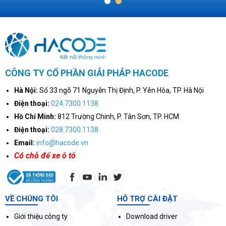
1
2
CÔNG TY CỔ PHẦN GIẢI PHÁP HACODE
Hà Nội:
Số 33 ngõ 71 Nguyễn Thị Định, P. Yên Hòa, TP. Hà Nội
Điện thoại:
024.7300.1138
Hồ Chí Minh:
812 Trường Chinh, P. Tân Sơn, TP. HCM
Điện thoại:
028.7300.1138
Email:
info@hacode.vn
Có chỗ để xe ô tô
VỀ CHÚNG TÔI
HỖ TRỢ CÀI ĐẶT
Giới thiệu công ty
Download driver