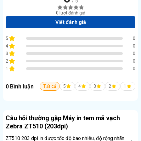
/ 5
0 lượt đánh giá
Viết đánh giá
5
0
4
0
3
0
2
0
1
0
0 Bình luận
Tất cả
5
4
3
2
1
Câu hỏi thường gặp Máy in tem mã vạch
Zebra ZT510 (203dpi)
ZT510 203 dpi in được tốc độ bao nhiêu, độ rộng nhãn