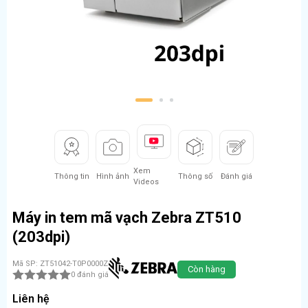
1
2
3
Xem
Thông tin
Hình ảnh
Thông số
Đánh giá
Videos
Máy in tem mã vạch Zebra ZT510
(203dpi)
Mã SP: ZT51042-T0P0000Z
Còn hàng
0 đánh giá
Liên hệ