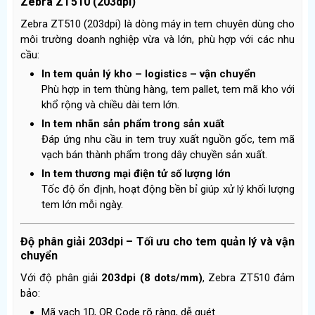
Zebra ZT510 (203dpi)
Zebra ZT510 (203dpi) là dòng máy in tem chuyên dùng cho
môi trường doanh nghiệp vừa và lớn, phù hợp với các nhu
cầu:
In tem quản lý kho – logistics – vận chuyển
Phù hợp in tem thùng hàng, tem pallet, tem mã kho với
khổ rộng và chiều dài tem lớn.
In tem nhãn sản phẩm trong sản xuất
Đáp ứng nhu cầu in tem truy xuất nguồn gốc, tem mã
vạch bán thành phẩm trong dây chuyền sản xuất.
In tem thương mại điện tử số lượng lớn
Tốc độ ổn định, hoạt động bền bỉ giúp xử lý khối lượng
tem lớn mỗi ngày.
Độ phân giải 203dpi – Tối ưu cho tem quản lý và vận
chuyển
Với độ phân giải
203dpi (8 dots/mm)
, Zebra ZT510 đảm
bảo:
Mã vạch 1D, QR Code rõ ràng, dễ quét