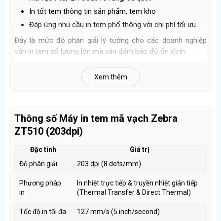
In tốt tem thông tin sản phẩm, tem kho
Đáp ứng nhu cầu in tem phổ thông với chi phí tối ưu
Đây là mức độ phân giải lý tưởng cho các doanh nghiệp
cần in tem số lượng lớn mà vẫn đảm bảo độ ổn định.
Hỗ trợ cả in nhiệt trực tiếp và in truyền nhiệt
Xem thêm
Máy hỗ trợ hai phương pháp in:
In nhiệt trực tiếp
: Phù hợp tem vận chuyển, tem đơn
Thông số Máy in tem mã vạch Zebra
hàng ngắn hạn
ZT510 (203dpi)
In truyền nhiệt (dùng ribbon 300m)
: Phù hợp tem
cần độ bền cao, chống trầy xước và lưu trữ lâu dài
Đặc tính
Giá trị
Khả năng sử dụng ribbon dài 300m giúp:
Độ phân giải
203 dpi (8 dots/mm)
Giảm số lần thay mực
Phương pháp
Hạn chế gián đoạn trong quá trình in
In nhiệt trực tiếp & truyền nhiệt gián tiếp
in
(Thermal Transfer & Direct Thermal)
Tăng hiệu suất làm việc
Tốc độ in tối đa
127 mm/s (5 inch/second)