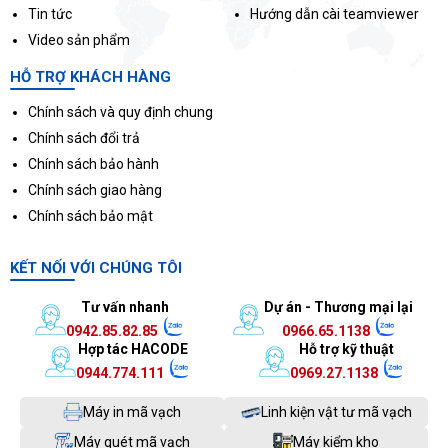
Tin tức
Hướng dẫn cài teamviewer
Video sản phẩm
HỖ TRỢ KHÁCH HÀNG
Chính sách và quy định chung
Chính sách đổi trả
Chính sách bảo hành
Chính sách giao hàng
Chính sách bảo mật
KẾT NỐI VỚI CHÚNG TÔI
Tư vấn nhanh
Dự án - Thương mại lại
0942.85.82.85
0966.65.1138
Hợp tác HACODE
Hỗ trợ kỹ thuật
0944.774.111
0969.27.1138
Máy in mã vạch
Linh kiện vật tư mã vạch
Máy quét mã vạch
Máy kiểm kho