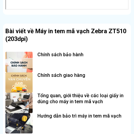
Thương hiệu Zebra – Giải pháp in tem đáng tin cậy
Zebra là thương hiệu hàng đầu thế giới về thiết bị mã vạch.
Zebra ZT510 (203dpi) mang lại:
Bài viết về Máy in tem mã vạch Zebra ZT510
Độ bền cao
(203dpi)
Vận hành ổn định
Chất lượng in đồng đều theo thời gian
Chính sách bảo hành
Phù hợp cho doanh nghiệp cần giải pháp in tem chuyên
nghiệp và lâu dài.
Chính sách giao hàng
Tổng quan, giới thiệu về các loại giấy in
dùng cho máy in tem mã vạch
Hướng dẫn bảo trì máy in tem mã vạch