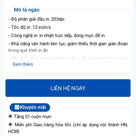
Mô tả ngắn
- Độ phân giải đầu in: 203dpi
- Tốc độ in: 12 inch/s
- Công nghệ in: in nhiệt trực tiếp, dùng mực để in
- Khả năng vận hành liên tục, giảm thiểu thời gian gián đoạn
trong quá trình in ấn
- Phù hợp cho doanh nghiệp sản xuất, logistics, kho hàng,
Xem thêm
bán lẻ quy mô lớn
- Bảo hành 12 tháng đối với máy in, 6 tháng đối với đầu in
LIÊN HỆ NGAY
Khuyến mãi
🌟 Tặng 01 cuộn mực
🌟 Miễn phí Giao hàng hỏa tốc (chỉ áp dụng nội thành HN,
HCM)