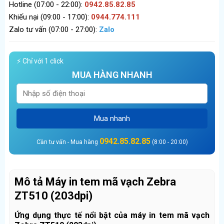
Hotline (07:00 - 22:00):
0942.85.82.85
Khiếu nại (09:00 - 17:00):
0944.774.111
Zalo tư vấn (07:00 - 27:00):
Zalo
⚡ Chỉ với 1 click
MUA HÀNG NHANH
Mua nhanh
0942.85.82.85
Cần tư vấn - Mua hàng
(8:00 - 20:00)
Mô tả Máy in tem mã vạch Zebra
ZT510 (203dpi)
Ứng dụng thực tế nổi bật của máy in tem mã vạch