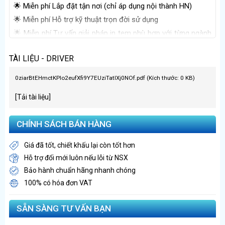
🌟 Miễn phí Lắp đặt tận nơi (chỉ áp dụng nội thành HN)
🌟 Miễn phí Hỗ trợ kỹ thuật trọn đời sử dụng
🌟 Miễn phí Tư vấn giải pháp in tem phù hợp với từng ngành
nghề
TÀI LIỆU - DRIVER
0ziarBtEHmctKPlo2eufXfi9Y7EUziTatIXj0NOf.pdf (Kích thước: 0 KB)
[Tải tài liệu]
CHÍNH SÁCH BÁN HÀNG
Giá đã tốt, chiết khấu lại còn tốt hơn
Hỗ trợ đổi mới luôn nếu lỗi từ NSX
Bảo hành chuẩn hãng nhanh chóng
100% có hóa đơn VAT
SẴN SÀNG TƯ VẤN BẠN