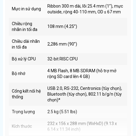
Khổ in lớn – Linh hoạt nhiều kích thước tem
Ribbon 300 m dài, lõi 25.4 mm (1”), mực
Mực in sử dụng
Với
chiều rộng in tối đa 108 mm
và
chiều dài tem lên
outside, rộng 40-110 mm, OD ≤ 67 mm
đến 2.286 mm
, Zebra ZT510 có thể:
Chiều rộng
In tem thùng, tem pallet
108 mm (4.25”)
nhãn in tối đa
In tem cảnh báo, tem kỹ thuật dài
Chiều dài nhãn
Phù hợp đa dạng nhu cầu doanh nghiệp
2,286 mm (90”)
in tối đa
Bộ nhớ mở rộng – Hoạt động ổn định với dữ liệu lớn
Bộ xử lý CPU
32-bit RISC CPU
Máy được trang bị:
4 MB Flash, 8 MB SDRAM (hỗ trợ mở
Bộ nhớ
4 MB Flash, 8 MB SDRAM
rộng SD card lên 4 GB)
Hỗ trợ mở rộng qua thẻ nhớ SD lên đến 4 GB
USB 2.0, RS-232, Centronics (tùy chọn),
Cổng kết nối hệ
Giúp:
Bluetooth (tùy chọn), 802.11 b/g/n (tùy
thống
chọn)*
In mẫu tem có nhiều dữ liệu
Giảm lỗi treo máy khi in liên tục
Trọng lượng
2.5 kg (5.51 lbs)
Tăng độ ổn định trong môi trường làm việc chuyên
232 x 156 x 288 mm (WxHxD) (9.13 x
nghiệp
Kích thước
6.14 x 11.34 inch)