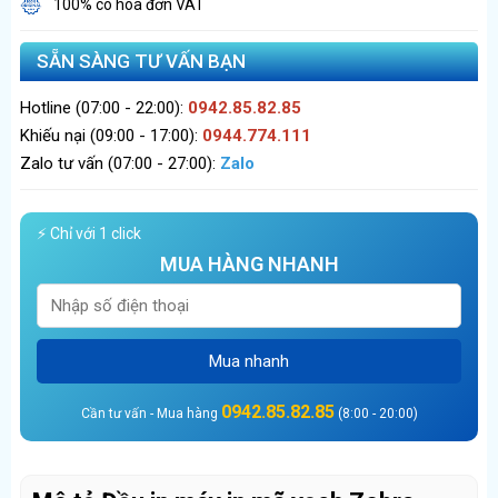
100% có hóa đơn VAT
SẴN SÀNG TƯ VẤN BẠN
Hotline (07:00 - 22:00):
0942.85.82.85
Khiếu nại (09:00 - 17:00):
0944.774.111
Zalo tư vấn (07:00 - 27:00):
Zalo
⚡ Chỉ với 1 click
MUA HÀNG NHANH
Mua nhanh
0942.85.82.85
Cần tư vấn - Mua hàng
(8:00 - 20:00)