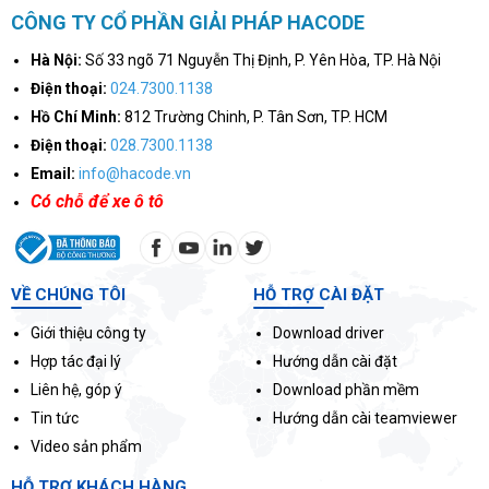
CÔNG TY CỔ PHẦN GIẢI PHÁP HACODE
Hà Nội:
Số 33 ngõ 71 Nguyễn Thị Định, P. Yên Hòa, TP. Hà Nội
Điện thoại:
024.7300.1138
Hồ Chí Minh:
812 Trường Chinh, P. Tân Sơn, TP. HCM
Điện thoại:
028.7300.1138
Email:
info@hacode.vn
Có chỗ để xe ô tô
VỀ CHÚNG TÔI
HỖ TRỢ CÀI ĐẶT
Giới thiệu công ty
Download driver
Hợp tác đại lý
Hướng dẫn cài đặt
Liên hệ, góp ý
Download phần mềm
Tin tức
Hướng dẫn cài teamviewer
Video sản phẩm
HỖ TRỢ KHÁCH HÀNG