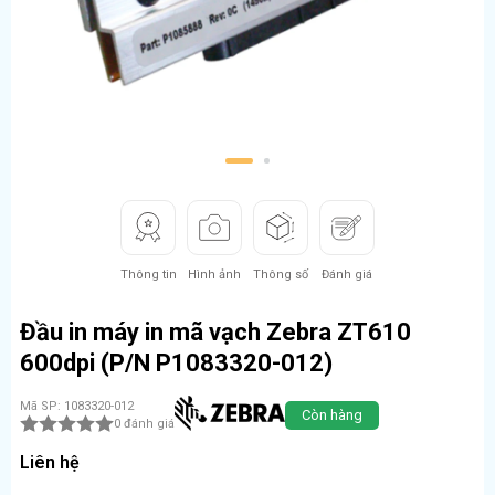
1
2
Thông tin
Hình ảnh
Thông số
Đánh giá
Đầu in máy in mã vạch Zebra ZT610
600dpi (P/N P1083320-012)
Mã SP: 1083320-012
Còn hàng
0 đánh giá
Liên hệ