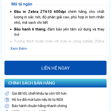
Mô tả ngắn
Đầu in Zebra ZT610 600dpi
chính hãng, cho chất
lượng in sắc nét, độ phân giải cao, phù hợp in tem nhãn
nhỏ, mã vạch chi tiết
Bảo hành 6 tháng
, đảm bảo yên tâm sử dụng và thay
thế
Tương thích hoàn toàn với máy in công nghiệp Zebra
ZT610, dễ dàng lắp đặt và vận hành ổn định
Xem thêm
Độ bền cao, hoạt động ổn định trong môi trường in ấn
cường độ lớn
LIÊN HỆ NGAY
CHÍNH SÁCH BÁN HÀNG
Giá đã tốt, chiết khấu lại còn tốt hơn
Hỗ trợ đổi mới luôn nếu lỗi từ NSX
Bảo hành chuẩn hãng nhanh chóng