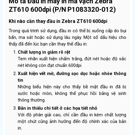
Mô tả Đầu in máy in mã vạch Zebra
ZT610 600dpi (P/N P1083320-012)
Khi nào cần thay đầu in Zebra ZT610 600dpi
Trong quá trình sử dụng, đầu in có thể bị xuống cấp do bụi
bẩn, ma sát hoặc sử dụng lâu ngày. Một số dấu hiệu cho
thấy đã đến lúc bạn cần thay thế đầu in:
Chất lượng in giảm rõ rệt
Tem nhãn xuất hiện chấm trắng, đứt nét hoặc độ sắc
nét không còn đạt chuẩn 600dpi.
Xuất hiện vết mờ, đường sọc dọc hoặc nhòe thông
tin
Những biểu hiện này cho thấy bề mặt đầu in đã bị
xước hoặc mòn, không thể phục hồi bằng vệ sinh
thông thường.
Bản in thiếu chi tiết ở các họa tiết nhỏ
Với độ phân giải cao, chỉ cần đầu in kém chất lượng
một chút cũng ảnh hưởng đến độ chính xác của bản
in.