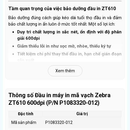
Tầm quan trọng của việc bảo dưỡng đầu in ZT610
Bảo dưỡng đúng cách giúp kéo dài tuổi thọ đầu in và đảm
bảo chất lượng in ấn luôn ở mức tốt nhất. Một số lợi ích:
Duy trì chất lượng in sắc nét, ổn định với độ phân
giải 600dpi
Giảm thiểu lỗi in như sọc mờ, nhòe, thiếu ký tự
Tiết kiệm chi phí thay thế đầu in, hạn chế gián đoạn
sản xuất
Giúp máy in Zebra ZT610 vận hành trơn tru, bền bỉ
Xem thêm
theo thời gian
Quy trình bảo dưỡng đầu in ZT610
Thông số Đầu in máy in mã vạch Zebra
Để đảm bảo đầu in hoạt động tốt, bạn nên thực hiện:
ZT610 600dpi (P/N P1083320-012)
Kiểm tra định kỳ:
Quan sát bề mặt đầu in để phát hiện bụi bẩn hoặc dấu
Đặc tính
Giá trị
hiệu hư hỏng.
Mã sản phẩm
P1083320-012
Vệ sinh nhẹ nhàng: