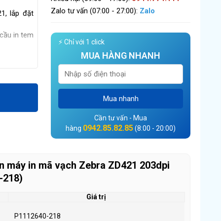
Zalo tư vấn (07:00 - 27:00):
Zalo
1, lắp đặt
 cầu in tem
⚡ Chỉ với 1 click
MUA HÀNG NHANH
Mua nhanh
Cần tư vấn - Mua
0942.85.82.85
hàng
(8:00 - 20:00)
n máy in mã vạch Zebra ZD421 203dpi
-218)
Giá trị
P1112640-218