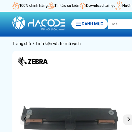
100% chính hãng
Tin tức sự kiện
Download tài liệu
Hướng
DANH MỤC
Trang chủ
Linh kiện vật tư mã vạch