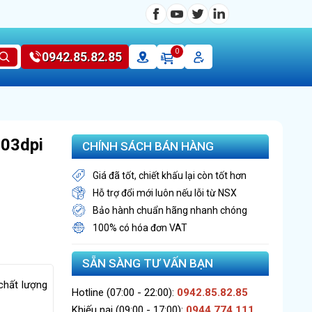
0
0942.85.82.85
203dpi
CHÍNH SÁCH BÁN HÀNG
Giá đã tốt, chiết khấu lại còn tốt hơn
Hỗ trợ đổi mới luôn nếu lỗi từ NSX
Bảo hành chuẩn hãng nhanh chóng
100% có hóa đơn VAT
SẴN SÀNG TƯ VẤN BẠN
chất lượng
Hotline (07:00 - 22:00):
0942.85.82.85
Khiếu nại (09:00 - 17:00):
0944.774.111