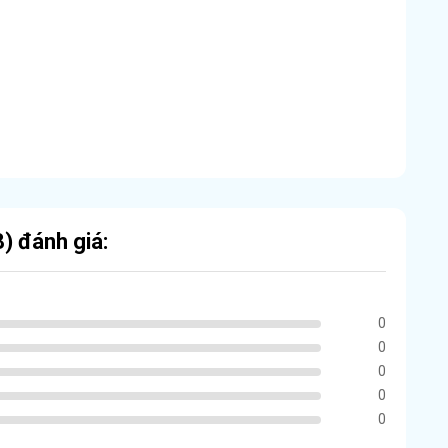
) đánh giá:
0
0
0
0
0