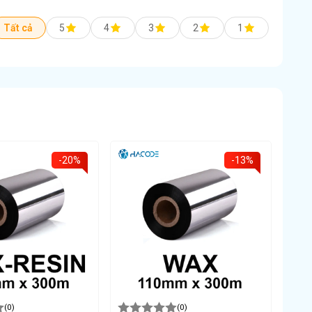
Tất cả
5
4
3
2
1
-20%
-13%
(0)
(0)