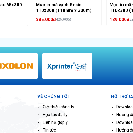
Wax 65x300
Mực in mã vạch Resin
Mực in mã
110x300 (110mm x 300m)
110x300 (
385.000đ
189.000đ
425.000đ
2
ng
Thêm vào giỏ hàng
Thêm vào 
VỀ CHÚNG TÔI
HỖ TRỢ C
Giới thiệu công ty
Download
Hợp tác đại lý
Hướng dẫ
Liên hệ, góp ý
Downloa
Tin tức
Hướng d