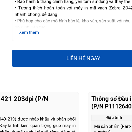
• Bảo hành 6 tháng chính hãng, yên tâm sử dụng và thay thế
• Tương thích hoàn toàn với máy in mã vạch Zebra ZD42
nhanh chóng, dễ dàng
• Phù hợp cho các mô hình bán lẻ, kho vận, sản xuất với nhu
ổn định, liên tục
Xem thêm
LIÊN HỆ NGAY
D421 203dpi (P/N
Thông số Đầu i
(P/N P1112640
Đặc tính
640-219) được nhập khẩu và phân phối
 Đây là linh kiện quan trọng giúp máy in
Mã sản phẩm (Part-
nhãn và mã vạch luôn rõ ràng, dễ quét
number)