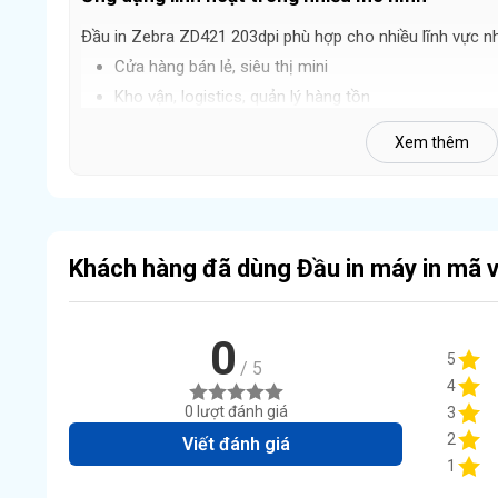
Đầu in Zebra ZD421 203dpi phù hợp cho nhiều lĩnh vực n
Cửa hàng bán lẻ, siêu thị mini
Kho vận, logistics, quản lý hàng tồn
Sản xuất, in tem sản phẩm, tem mã vạch, tem vận c
Xem thêm
Hàng chính hãng Zebra – Phân phối bởi HACOD
Khi mua đầu in Zebra ZD421 tại
HACODE
, khách hàng đ
Sản phẩm chính hãng 100%
Kiểm tra kỹ trước khi giao hàng
Khách hàng đã dùng Đầu in máy in mã 
Bảo hành 6 tháng
Hỗ trợ kỹ thuật và tư vấn tận tình
0
5
/ 5
4
0 lượt đánh giá
3
2
Viết đánh giá
1