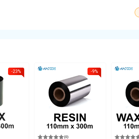
-23%
-9%
(0)