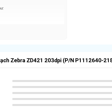
hư:
huyển
E
ược cam kết:
vạch Zebra ZD421 203dpi (P/N P1112640-218