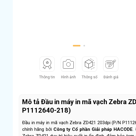
1
2
Thông tin
Hình ảnh
Thông số
Đánh giá
Mô tả Đầu in máy in mã vạch Zebra Z
P1112640-218)
Đầu in máy in mã vạch Zebra ZD421 203dpi (P/N P1112
chính hãng bởi
Công ty Cổ phần Giải pháp HACODE
.
Zebra ZD421 duy trì hiệu suất in ổn định, đảm bảo tem 