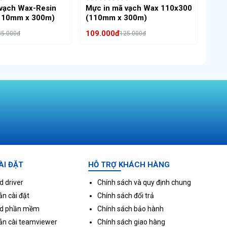
 vạch Wax-Resin
Mực in mã vạch Wax 110x300
Đầu 
110mm x 300m)
(110mm x 300m)
ZD4
P11
109.000đ
LH: 
35.000đ
125.000đ
giỏ hàng
Thêm vào giỏ hàng
Xe
ÀI ĐẶT
HỖ TRỢ KHÁCH HÀNG
 driver
Chính sách và quy định chung
n cài đặt
Chính sách đổi trả
d phần mềm
Chính sách bảo hành
ẫn cài teamviewer
Chính sách giao hàng