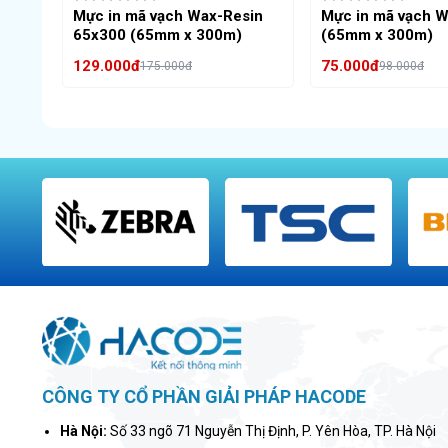
Mực in mã vạch Wax-Resin
Mực in mã vạch 
65x300 (65mm x 300m)
(65mm x 300m)
129.000đ
75.000đ
175.000đ
98.000đ
Thêm vào giỏ hàng
Thêm vào giỏ hà
CÔNG TY CỔ PHẦN GIẢI PHÁP HACODE
Hà Nội:
Số 33 ngõ 71 Nguyễn Thị Định, P. Yên Hòa, TP. Hà Nội