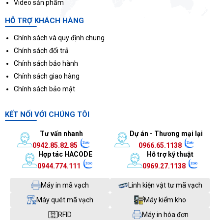
Video sản phẩm
HỖ TRỢ KHÁCH HÀNG
Chính sách và quy định chung
Chính sách đổi trả
Chính sách bảo hành
Chính sách giao hàng
Chính sách bảo mật
KẾT NỐI VỚI CHÚNG TÔI
Tư vấn nhanh
Dự án - Thương mại lại
0942.85.82.85
0966.65.1138
Hợp tác HACODE
Hỗ trợ kỹ thuật
0944.774.111
0969.27.1138
Máy in mã vạch
Linh kiện vật tư mã vạch
Máy quét mã vạch
Máy kiểm kho
RFID
Máy in hóa đơn