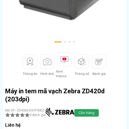
1
2
3
4
Xem
Thông tin
Hình ảnh
Thông số
Đánh giá
Videos
Máy in tem mã vạch Zebra ZD420d
(203dpi)
Mã SP: ZD420d-D01P00EZ
Còn hàng
0 đánh giá
Liên hệ