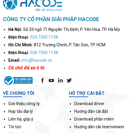
CÔNG TY CỔ PHẦN GIẢI PHÁP HACODE
Hà Nội:
Số 33 ngõ 71 Nguyễn Thị Định, P. Yên Hòa, TP. Hà Nội
Điện thoại:
024.7300.1138
Hồ Chí Minh:
812 Trường Chinh, P. Tân Sơn, TP. HCM
Điện thoại:
028.7300.1138
Email:
info@hacode.vn
Có chỗ để xe ô tô
VỀ CHÚNG TÔI
HỖ TRỢ CÀI ĐẶT
Giới thiệu công ty
Download driver
Hợp tác đại lý
Hướng dẫn cài đặt
Liên hệ, góp ý
Download phần mềm
Tin tức
Hướng dẫn cài teamviewer