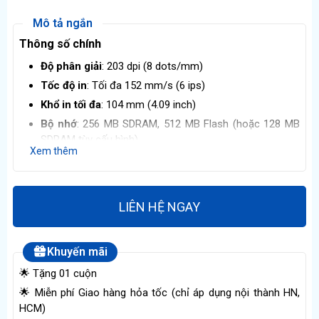
Mô tả ngắn
Thông số chính
Độ phân giải
: 203 dpi (8 dots/mm)
Tốc độ in
: Tối đa 152 mm/s (6 ips)
Khổ in tối đa
: 104 mm (4.09 inch)
Bộ nhớ
: 256 MB SDRAM, 512 MB Flash (hoặc 128 MB
SDRAM tùy cấu hình)
Xem thêm
Kết nối & Kích thước
Kết nối
: USB 2.0, tùy chọn Ethernet, Serial, Bluetooth
Kích thước
: 221 × 178 × 151 mm (D × R × C), trọng
LIÊN HỆ NGAY
lượng 1.6 kg
Khuyến mãi
🌟 Tặng 01 cuộn
🌟 Miễn phí Giao hàng hỏa tốc (chỉ áp dụng nội thành HN,
HCM)