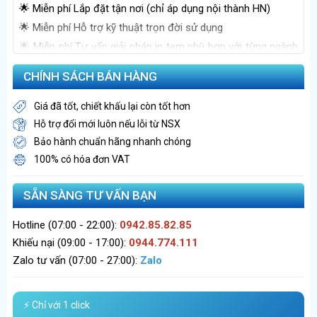
🌟 Miễn phí Lắp đặt tận nơi (chỉ áp dụng nội thành HN)
🌟 Miễn phí Hỗ trợ kỹ thuật trọn đời sử dụng
🌟 Miễn phí Tư vấn giải pháp in tem phù hợp với từng ngành
nghề
CHÍNH SÁCH BÁN HÀNG
Giá đã tốt, chiết khấu lại còn tốt hơn
Hỗ trợ đổi mới luôn nếu lỗi từ NSX
Bảo hành chuẩn hãng nhanh chóng
100% có hóa đơn VAT
SẴN SÀNG TƯ VẤN BẠN
Hotline (07:00 - 22:00):
0942.85.82.85
Khiếu nại (09:00 - 17:00):
0944.774.111
Zalo tư vấn (07:00 - 27:00):
Zalo
⚡ Chỉ với 1 click