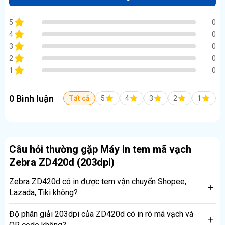
5
0
4
0
3
0
2
0
1
0
0 Bình luận
Tất cả
5
4
3
2
1
Câu hỏi thường gặp Máy in tem mã vạch
Zebra ZD420d (203dpi)
Zebra ZD420d có in được tem vận chuyển Shopee,
Lazada, Tiki không?
Có hoàn hảo, ZD420d in tem vận đơn
Độ phân giải 203dpi của ZD420d có in rõ mã vạch và
Shopee/Lazada/Tiki (50x30mm hoặc 100x50mm) với mã