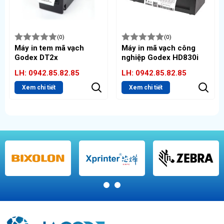
Nếu cần giải đáp hoặc tư vấn thêm về loại tem phù hợp,
hãy liên hệ với công ty Hacode.
Hotline 0942.85.82.85
(0)
(0)
 vạch
Máy in mã vạch công
Máy in mã vạch c
nghiệp Godex HD830i
nghiệp Godex ZX
2.85
LH: 0942.85.82.85
LH: 0942.85.82.8
Xem chi tiết
Xem chi tiết
1
2