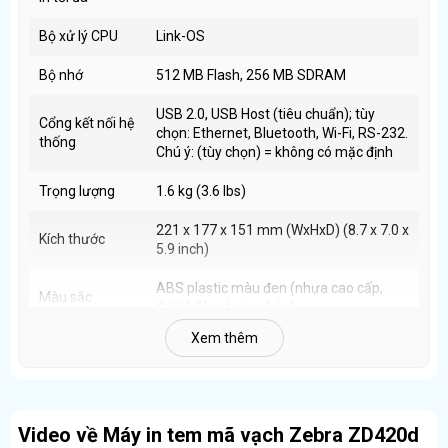
Giảm lỗi treo máy khi in liên tục.
Bộ xử lý CPU
Link-OS ​
Kết nối linh hoạt – Dễ tích hợp hệ thống
Bộ nhớ
512 MB Flash, 256 MB SDRAM
Máy hỗ trợ:
USB 2.0, USB Host (tiêu chuẩn); tùy
Cổng kết nối hệ
USB 2.0
(tiêu chuẩn)
chọn: Ethernet, Bluetooth, Wi-Fi, RS-232.
thống
Tùy chọn
Ethernet, Serial, Bluetooth
Chú ý: (tùy chọn) = không có mặc định ​
Dễ dàng kết nối với máy tính, POS và hệ thống quản lý, phù
Trọng lượng
1.6 kg (3.6 lbs)
hợp cả mô hình đơn lẻ lẫn chuỗi cửa hàng.
221 x 177 x 151 mm (WxHxD) (8.7 x 7.0 x
Kích thước
5.9 inch)
Thiết kế nhỏ gọn – Phù hợp mọi không gian
ABS plastic màu đen (nhựa cao cấp,
Kích thước
221 × 178 × 151 mm
Màu sắc
thiết kế hai tường kép) ​
Trọng lượng chỉ
1.6 kg
Xem thêm
Dễ bố trí trên bàn làm việc hoặc quầy thu ngân
Bảo hành
24 tháng (2 năm) ​
Thiết kế gọn nhẹ giúp tiết kiệm không gian nhưng vẫn đảm
Xuất xứ
USA (Zebra Technologies) ​
bảo độ bền và tính ổn định.
Video về Máy in tem mã vạch Zebra ZD420d