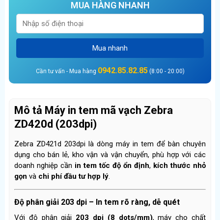
MUA HÀNG NHANH
Mua nhanh
0942.85.82.85
Cần tư vấn - Mua hàng
(8:00 - 20:00)
Mô tả Máy in tem mã vạch Zebra
ZD420d (203dpi)
Zebra ZD421d 203dpi là dòng máy in tem để bàn chuyên
dụng cho bán lẻ, kho vận và vận chuyển, phù hợp với các
doanh nghiệp cần
in tem tốc độ ổn định
,
kích thước nhỏ
gọn
và
chi phí đầu tư hợp lý
.
Độ phân giải 203 dpi – In tem rõ ràng, dễ quét
Với độ phân giải
203 dpi (8 dots/mm)
, máy cho chất