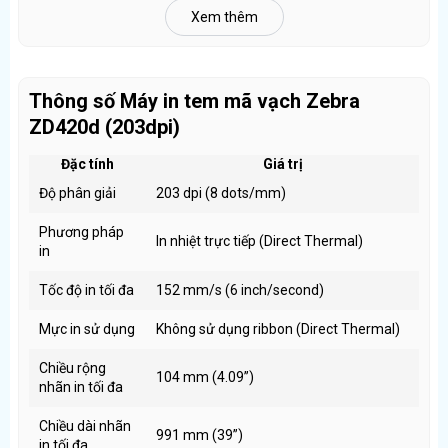
Xem thêm
Khả năng in tem rộng tối đa
104 mm (4.09 inch)
cho
phép:
In tem đơn hàng
Thông số Máy in tem mã vạch Zebra
Tem thùng, tem kho
ZD420d (203dpi)
Tem nhãn sản phẩm phổ biến trên thị trường
Giúp người dùng linh hoạt lựa chọn khổ tem theo nhu cầu.
Đặc tính
Giá trị
Độ phân giải
203 dpi (8 dots/mm)
Bộ nhớ lớn – Xử lý dữ liệu mượt mà
Phương pháp
In nhiệt trực tiếp (Direct Thermal)
Trang bị bộ nhớ:
in
256 MB SDRAM, 512 MB Flash
(hoặc 128 MB
Tốc độ in tối đa
152 mm/s (6 inch/second)
SDRAM tùy cấu hình)
Giúp máy:
Mực in sử dụng
Không sử dụng ribbon (Direct Thermal) ​
Xử lý nhanh dữ liệu in
Chiều rộng
104 mm (4.09”)
Lưu trữ nhiều mẫu tem
nhãn in tối đa
Hoạt động ổn định khi kết nối phần mềm bán hàng,
Chiều dài nhãn
quản lý kho
991 mm (39”) ​
in tối đa