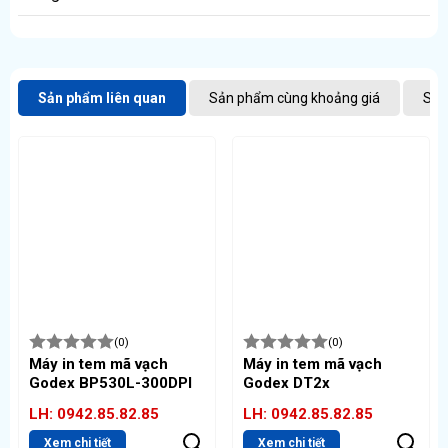
Tem logistics nhiều thông tin
Có
. Đây là dòng
máy in công nghiệp
, thiết kế cho vận
hành cường độ cao, cực kỳ ổn định.
Sản phẩm liên quan
Sản phẩm cùng khoảng giá
Sản
(0)
(0)
Máy in tem mã vạch
Máy in tem mã vạch
Godex BP530L-300DPI
Godex DT2x
LH: 0942.85.82.85
LH: 0942.85.82.85
Xem chi tiết
Xem chi tiết