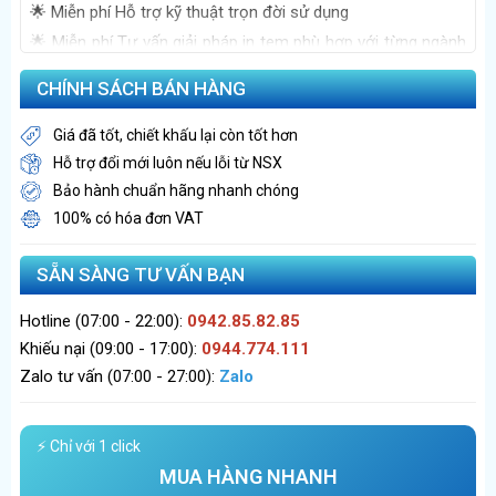
🌟 Miễn phí Hỗ trợ kỹ thuật trọn đời sử dụng
🌟 Miễn phí Tư vấn giải pháp in tem phù hợp với từng ngành
nghề
CHÍNH SÁCH BÁN HÀNG
Giá đã tốt, chiết khấu lại còn tốt hơn
Hỗ trợ đổi mới luôn nếu lỗi từ NSX
Bảo hành chuẩn hãng nhanh chóng
100% có hóa đơn VAT
SẴN SÀNG TƯ VẤN BẠN
Hotline (07:00 - 22:00):
0942.85.82.85
Khiếu nại (09:00 - 17:00):
0944.774.111
Zalo tư vấn (07:00 - 27:00):
Zalo
⚡ Chỉ với 1 click
MUA HÀNG NHANH