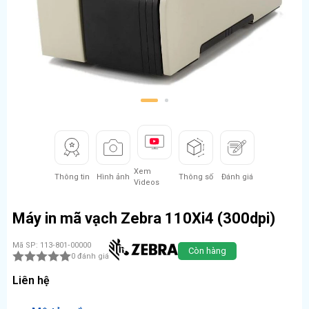
1
2
Xem
Thông tin
Hình ảnh
Thông số
Đánh giá
Videos
Máy in mã vạch Zebra 110Xi4 (300dpi)
Mã SP: 113‑801‑00000
Còn hàng
0 đánh giá
Liên hệ