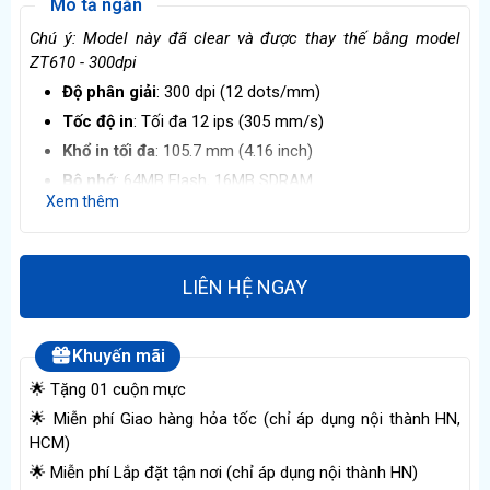
Mô tả ngắn
Chú ý: Model này đã clear và được thay thế bằng model
ZT610 - 300dpi
Độ phân giải
: 300 dpi (12 dots/mm)​
Tốc độ in
: Tối đa 12 ips (305 mm/s)
Khổ in tối đa
: 105.7 mm (4.16 inch)
Bộ nhớ
: 64MB Flash, 16MB SDRAM​
Xem thêm
Kết nối
: USB 2.0, Serial RS-232, Parallel, LAN (ZebraNet
10/100)
Kích thước
: 262mm × 394mm × 518 mm, trọng lượng
LIÊN HỆ NGAY
22.7 kg
Khuyến mãi
🌟 Tặng 01 cuộn mực
🌟 Miễn phí Giao hàng hỏa tốc (chỉ áp dụng nội thành HN,
HCM)
🌟 Miễn phí Lắp đặt tận nơi (chỉ áp dụng nội thành HN)