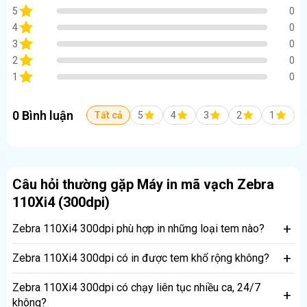
Phù hợp cả hệ thống cũ và mới
5
0
4
0
Thương hiệu Zebra – Tiêu chuẩn toàn cầu cho máy
3
0
in công nghiệp
2
0
Zebra 110Xi4 là dòng máy in công nghiệp được sử dụng
1
0
rộng rãi trên toàn cầu, nổi bật với:
Độ bền cao
0 Bình luận
Tất cả
5
4
3
2
1
Linh kiện chất lượng
Hoạt động ổn định trong thời gian dài
Máy phù hợp cho doanh nghiệp cần
giải pháp in tem nhãn
Câu hỏi thường gặp Máy in mã vạch Zebra
lâu dài và đáng tin cậy
.
110Xi4 (300dpi)
Zebra 110Xi4 300dpi phù hợp in những loại tem nào?
Người dùng hỏi khi cần in tem khổ lớn nhưng vẫn yêu cầu
Zebra 110Xi4 300dpi có in được tem khổ rộng không?
độ nét cao, như:
Có, máy hỗ trợ khổ in lớn (lên tới 4 inch) và cuộn tem
Zebra 110Xi4 300dpi có chạy liên tục nhiều ca, 24/7
Tem thùng xuất khẩu
công nghiệp, rất lý tưởng cho kho và nhà máy.
không?
Tem pallet