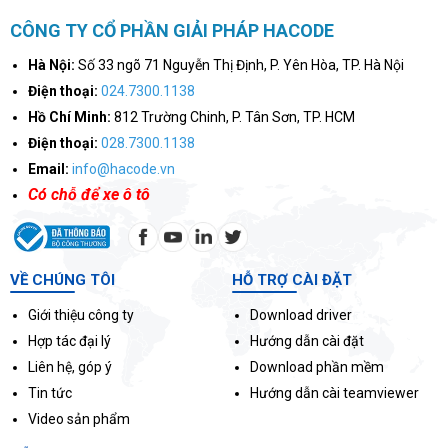
CÔNG TY CỔ PHẦN GIẢI PHÁP HACODE
Hà Nội:
Số 33 ngõ 71 Nguyễn Thị Định, P. Yên Hòa, TP. Hà Nội
Điện thoại:
024.7300.1138
Hồ Chí Minh:
812 Trường Chinh, P. Tân Sơn, TP. HCM
Điện thoại:
028.7300.1138
Email:
info@hacode.vn
Có chỗ để xe ô tô
VỀ CHÚNG TÔI
HỖ TRỢ CÀI ĐẶT
Giới thiệu công ty
Download driver
Hợp tác đại lý
Hướng dẫn cài đặt
Liên hệ, góp ý
Download phần mềm
Tin tức
Hướng dẫn cài teamviewer
Video sản phẩm