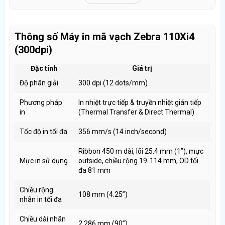
Đây là dòng máy được Zebra định hướng cho
vận hành
24/7
.
Thông số Máy in mã vạch Zebra 110Xi4
Độ phân giải 300dpi – Lý tưởng cho tem công nghiệp
(300dpi)
yêu cầu độ chính xác cao
Độ phân giải
300dpi (12 dots/mm)
giúp Zebra 110Xi4:
Đặc tính
Giá trị
In rõ mã vạch mật độ cao
Độ phân giải
300 dpi (12 dots/mm)
Hiển thị sắc nét chữ nhỏ, ký hiệu kỹ thuật
Phương pháp
In nhiệt trực tiếp & truyền nhiệt gián tiếp
Hạn chế tối đa lỗi quét trong hệ thống tự động
in
(Thermal Transfer & Direct Thermal)
Đặc biệt phù hợp với các doanh nghiệp sử dụng
máy quét
Tốc độ in tối đa
356 mm/s (14 inch/second)
công nghiệp, hệ thống băng chuyền, robot quét mã
.
Ribbon 450 m dài, lõi 25.4 mm (1”), mực
Tốc độ in nhanh – Tối ưu năng suất sản xuất
Mực in sử dụng
outside, chiều rộng 19-114 mm, OD tối
đa 81 mm
Máy đạt tốc độ in lên đến
356 mm/s
, giúp:
In nhanh số lượng tem lớn trong thời gian ngắn
Chiều rộng
108 mm (4.25”)
nhãn in tối đa
Giảm thời gian chờ tại dây chuyền
Tăng hiệu suất tổng thể cho kho và nhà máy
Chiều dài nhãn
2,286 mm (90”)