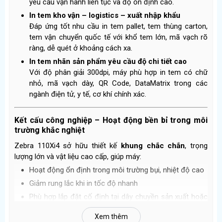
yêu cầu vận hành liên tục và độ ổn định cao.
In tem kho vận – logistics – xuất nhập khẩu
Đáp ứng tốt nhu cầu in tem pallet, tem thùng carton,
tem vận chuyển quốc tế với khổ tem lớn, mã vạch rõ
ràng, dễ quét ở khoảng cách xa.
In tem nhãn sản phẩm yêu cầu độ chi tiết cao
Với độ phân giải 300dpi, máy phù hợp in tem có chữ
nhỏ, mã vạch dày, QR Code, DataMatrix trong các
ngành điện tử, y tế, cơ khí chính xác.
Kết cấu công nghiệp – Hoạt động bền bỉ trong môi
trường khắc nghiệt
Zebra 110Xi4 sở hữu thiết kế
khung chắc chắn
, trọng
lượng lớn và vật liệu cao cấp, giúp máy:
Hoạt động ổn định trong môi trường bụi, nhiệt độ cao
Giảm rung lắc khi in tốc độ nhanh
Phù hợp lắp đặt cố định tại dây chuyền sản xuất hoặc
kho lớn
Xem thêm