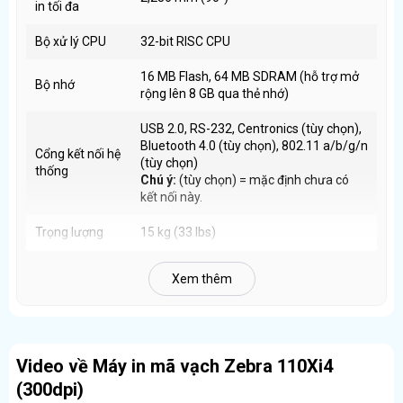
in tối đa
Sự kết hợp giữa
tốc độ cao và độ phân giải 300dpi
là ưu
điểm lớn của dòng 110Xi4.
Bộ xử lý CPU
32-bit RISC CPU
16 MB Flash, 64 MB SDRAM (hỗ trợ mở
Hỗ trợ ribbon dài 450m – Giảm thời gian thay mực
Bộ nhớ
rộng lên 8 GB qua thẻ nhớ)
Zebra 110Xi4 sử dụng
ribbon dài 450m
, lõi 1 inch, giúp
người dùng:
USB 2.0, RS-232, Centronics (tùy chọn),
Bluetooth 4.0 (tùy chọn), 802.11 a/b/g/n
Giảm số lần thay ribbon
Cổng kết nối hệ
(tùy chọn)
thống
Hạn chế gián đoạn khi đang in số lượng lớn
Chú ý:
(tùy chọn) = mặc định chưa có
kết nối này.
Tiết kiệm thời gian vận hành và chi phí nhân công
Đây là lợi thế rất quan trọng trong môi trường sản xuất liên
Trọng lượng
15 kg (33 lbs)
tục.
287 x 200 x 490 mm (WxHxD) (11.3 x 7.9
Kích thước
Xem thêm
x 19.3 inch)
Khổ in lớn – Linh hoạt nhiều loại tem nhãn
Màu sắc
ABS plastic màu đen (nhựa cao cấp)
Với
chiều rộng nhãn in tối đa 108 mm
và
chiều dài tem
lên đến 2.286 mm
, máy phù hợp:
Bảo hành
12 tháng với máy, 06 tháng với đầu in
Video về Máy in mã vạch Zebra 110Xi4
In tem thùng, tem pallet
(300dpi)
In tem cảnh báo, tem kỹ thuật dài